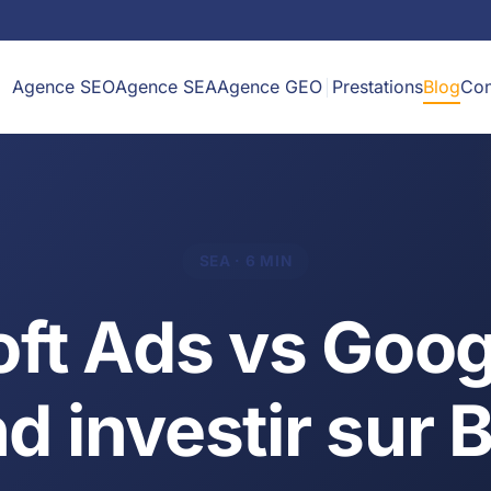
Agence SEO
Agence SEA
Agence GEO
Prestations
Blog
Con
SEA · 6 MIN
ft Ads vs Goog
d investir sur B