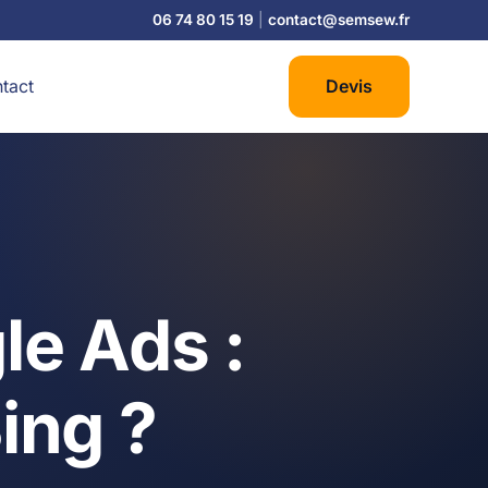
06 74 80 15 19
|
contact@semsew.fr
tact
Devis
le Ads :
ing ?