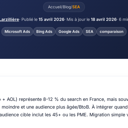
Accueil
/
Blog
/
SEA
Larzillière
· Publié le
15 avril 2026
· Mis à jour le
18 avril 2026
· 6 mi
Microsoft Ads
Bing Ads
Google Ads
SEA
comparaison
o + AOL) représente 8-12 % du search en France, mais sou
moindre et une audience plus âgée/BtoB. À intégrer quand
udience cible inclut les 45+ ou les PME. Migration simple v