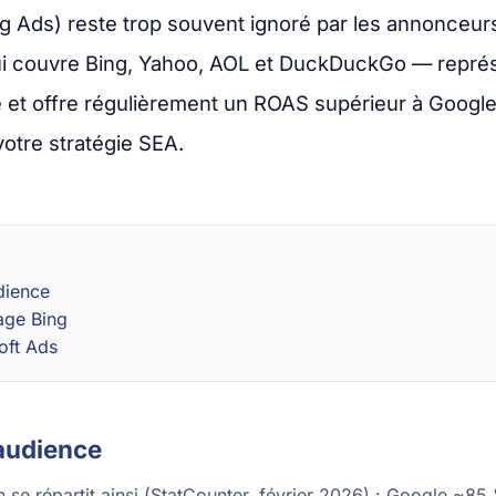
g Ads) reste trop souvent ignoré par les annonceurs
ui couvre Bing, Yahoo, AOL et DuckDuckGo — repré
et offre régulièrement un ROAS supérieur à Google.
votre stratégie SEA.
dience
age Bing
oft Ads
 audience
h se répartit ainsi (StatCounter, février 2026) : Google ~8