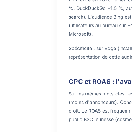
%, DuckDuckGo ~1,5 %, autr
search). L'audience Bing es
(utilisateurs au bureau sur 
Microsoft).
Spécificité : sur Edge (insta
représentation de cette aud
CPC et ROAS : l'av
Sur les mêmes mots-clés, le
(moins d'annonceurs). Consé
croit. Le ROAS est fréquem
public B2C jeunesse (cosméti