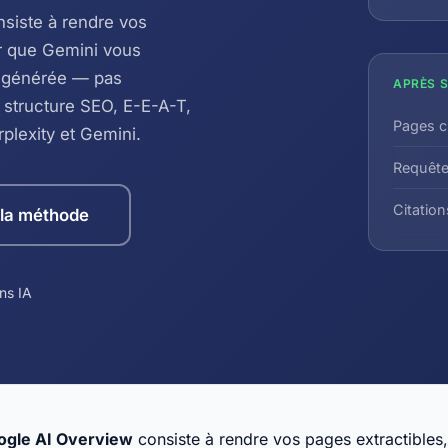
siste à rendre vos
ur que Gemini vous
 générée — pas
APRÈS S
 structure SEO, E-E-A-T,
Pages c
plexity et Gemini.
Requête
Citation
 la méthode
ons IA
oogle AI Overview
consiste à rendre vos pages extractibles, 