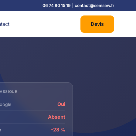
06 74 80 15 19
|
contact@semsew.fr
tact
Devis
LASSIQUE
Oui
oogle
Absent
-28 %
o