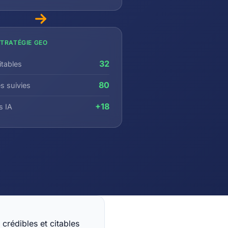
TRATÉGIE GEO
32
itables
80
s suivies
+18
s IA
crédibles et citables