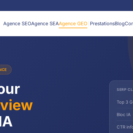
Agence SEO
Agence SEA
Agence GEO
Prestations
Blog
Con
ANCE
our
SERP C
rview
Top 3 G
Bloc IA
IA
CTR inf