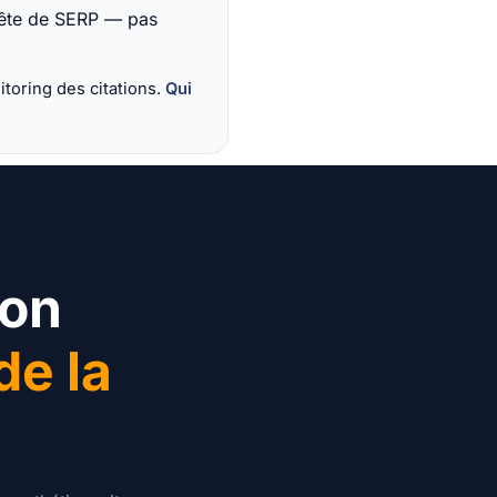
tête de SERP — pas
toring des citations.
Qui
bon
de la