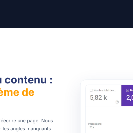
u contenu :
ème de
 réécrire une page. Nous
ter les angles manquants