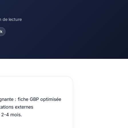
n de lecture
k
gnante : fiche GBP optimisée
tations externes
 2-4 mois.