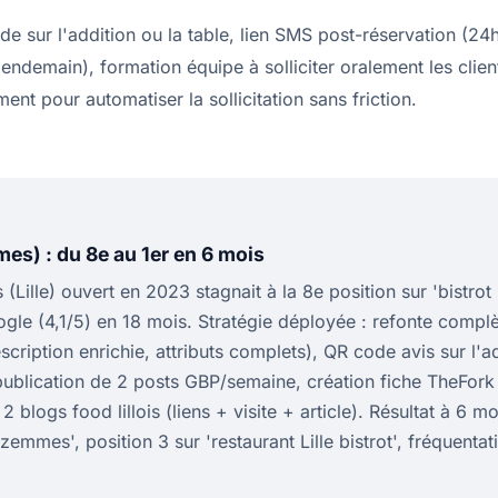
e sur l'addition ou la table, lien SMS post-réservation (24
ndemain), formation équipe à solliciter oralement les clients
 pour automatiser la sollicitation sans friction.
mes) : du 8e au 1er en 6 mois
ille) ouvert en 2023 stagnait à la 8e position sur 'bistrot Li
le (4,1/5) en 18 mois. Stratégie déployée : refonte compl
cription enrichie, attributs complets), QR code avis sur l'a
ublication de 2 posts GBP/semaine, création fiche TheFor
2 blogs food lillois (liens + visite + article). Résultat à 6 mo
azemmes', position 3 sur 'restaurant Lille bistrot', fréquent