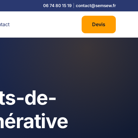
06 74 80 15 19
|
contact@semsew.fr
tact
Devis
ts-de-
nérative