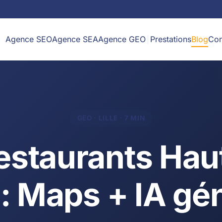
Agence SEO
Agence SEA
Agence GEO
Prestations
Blog
Con
GEO · LILLE · 7 MIN
estaurants Hau
: Maps + IA gé