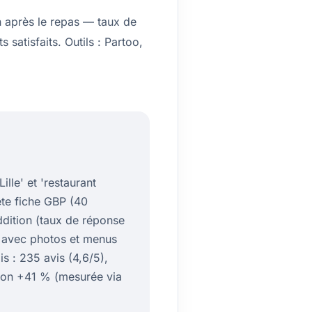
h après le repas — taux de
 satisfaits. Outils : Partoo,
lle' et 'restaurant
ète fiche GBP (40
ddition (taux de réponse
k avec photos et menus
is : 235 avis (4,6/5),
ation +41 % (mesurée via