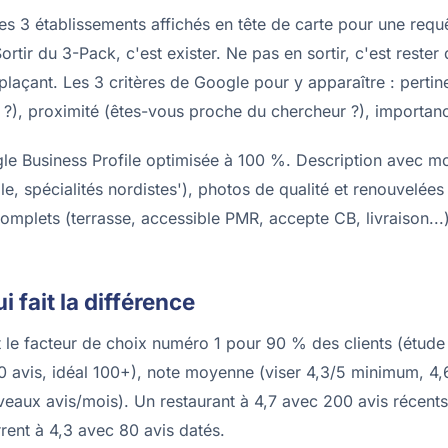
3 établissements affichés en tête de carte pour une requêt
rtir du 3-Pack, c'est exister. Ne pas en sortir, c'est reste
laçant. Les 3 critères de Google pour y apparaître : pertin
 ?), proximité (êtes-vous proche du chercheur ?), importance
le Business Profile optimisée à 100 %. Description avec mo
lle, spécialités nordistes'), photos de qualité et renouvelée
complets (terrasse, accessible PMR, accepte CB, livraison...)
ui fait la différence
nt le facteur de choix numéro 1 pour 90 % des clients (étud
0 avis, idéal 100+), note moyenne (viser 4,3/5 minimum, 4
veaux avis/mois). Un restaurant à 4,7 avec 200 avis récent
ent à 4,3 avec 80 avis datés.