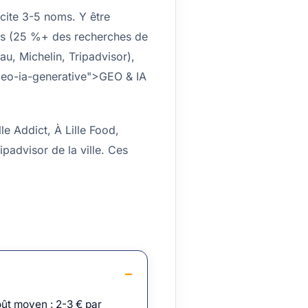
cite 3-5 noms. Y être
tils (25 %+ des recherches de
au, Michelin, Tripadvisor),
/geo-ia-generative">GEO & IA
e Addict, À Lille Food,
padvisor de la ville. Ces
ût moyen : 2-3 € par