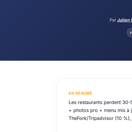
Par
Julien 
r
EN RÉSUMÉ
Les restaurants perdent 30-
+ photos pro + menu mis à jo
TheFork/Tripadvisor (10 %),