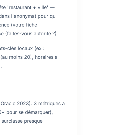
e 'restaurant + ville' —
r dans l'anonymat pour qui
ence (votre fiche
 (faites-vous autorité ?).
ts-clés locaux (ex :
s (au moins 20), horaires à
.
e Oracle 2023). 3 métriques à
,6+ pour se démarquer),
s surclasse presque