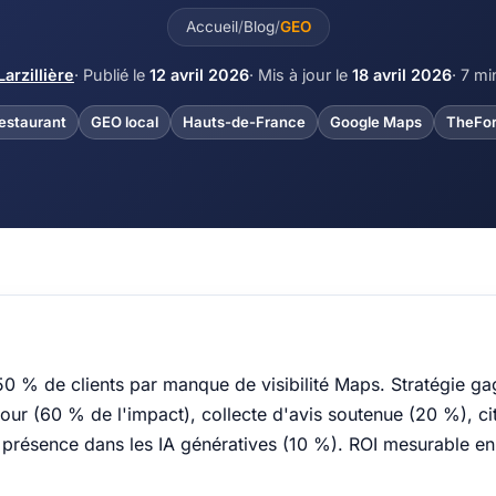
Accueil
/
Blog
/
GEO
Larzillière
· Publié le
12 avril 2026
· Mis à jour le
18 avril 2026
· 7 mi
estaurant
GEO local
Hauts-de-France
Google Maps
TheFor
50 % de clients par manque de visibilité Maps. Stratégie ga
ur (60 % de l'impact), collecte d'avis soutenue (20 %), ci
 présence dans les IA génératives (10 %). ROI mesurable en