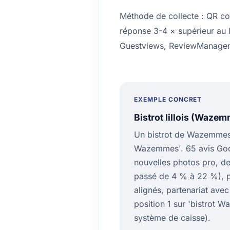
Méthode de collecte : QR cod
réponse 3-4 × supérieur au le
Guestviews, ReviewManagement
EXEMPLE CONCRET
Bistrot lillois (Wazem
Un bistrot de Wazemmes (L
Wazemmes'. 65 avis Goog
nouvelles photos pro, des
passé de 4 % à 22 %), p
alignés, partenariat avec 
position 1 sur 'bistrot W
système de caisse).